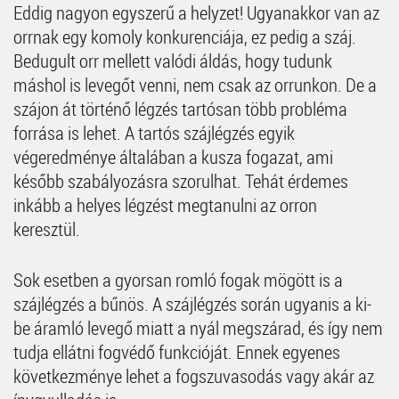
Eddig nagyon egyszerű a helyzet! Ugyanakkor van az
orrnak egy komoly konkurenciája, ez pedig a száj.
Bedugult orr mellett valódi áldás, hogy tudunk
máshol is levegőt venni, nem csak az orrunkon. De a
szájon át történő légzés tartósan több probléma
forrása is lehet. A tartós szájlégzés egyik
végeredménye általában a kusza fogazat, ami
később szabályozásra szorulhat. Tehát érdemes
inkább a helyes légzést megtanulni az orron
keresztül.
Sok esetben a gyorsan romló fogak mögött is a
szájlégzés a bűnös. A szájlégzés során ugyanis a ki-
be áramló levegő miatt a nyál megszárad, és így nem
tudja ellátni fogvédő funkcióját. Ennek egyenes
következménye lehet a fogszuvasodás vagy akár az