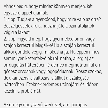
Ahhoz pedig, hogy mindez könnyen menjen, két
egyszerű tippet ajánlok.
1. tipp: Tudja-e a gyerkőcöd, hogy mire való az orra?
Beszélgessetek róla, használjátok, szimatoljátok
végig a lakást!
2. tipp: Figyeld meg, hogy gyermeked orron vagy
szájon keresztül lélegzik-e! Ha a száján keresztül,
akkor gondold végig, mi okozhatja. Ha éppen nincs
semmilyen kézenfekvő ok (pl. nátha, allergia) az
orrdugulás hátterében, érdemes megmutatni fül-orr-
gégész orvosnak vagy logopédusnak. Rossz szokás,
de akár szervi elváltozás is állhat a szájlégzés
hátterében. Ezeknek érdemes utánajárni és időben
kezelni a problémát.
Az orr egy nagyszerű szerkezet, ami pompás