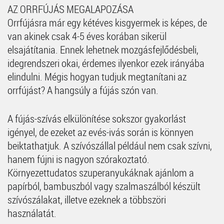
AZ ORRFÚJÁS MEGALAPOZÁSA
Orrfújásra már egy kétéves kisgyermek is képes, de
van akinek csak 4-5 éves korában sikerül
elsajátítania. Ennek lehetnek mozgásfejlődésbeli,
idegrendszeri okai, érdemes ilyenkor ezek irányába
elindulni. Mégis hogyan tudjuk megtanítani az
orrfújást? A hangsúly a fújás szón van.
A fújás-szívás elkülönítése sokszor gyakorlást
igényel, de ezeket az evés-ivás során is könnyen
beiktathatjuk. A szívószállal például nem csak szívni,
hanem fújni is nagyon szórakoztató.
Környezettudatos szuperanyukáknak ajánlom a
papírból, bambuszból vagy szalmaszálból készült
szívószálakat, illetve ezeknek a többszöri
használatát.