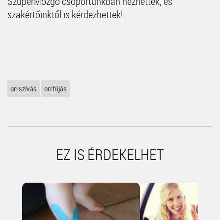
SzuperMozgó csoportunkban nézhettek, és
szakértőinktől is kérdezhettek!
orrszívás
orrfújás
EZ IS ÉRDEKELHET