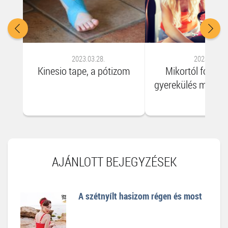
2023.03.28.
2023.03.28.
Kinesio tape, a pótizom
Mikortól fordíth
gyerekülés meneti
AJÁNLOTT BEJEGYZÉSEK
A szétnyílt hasizom régen és most