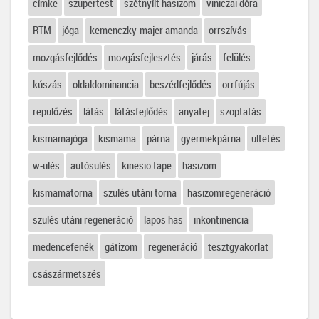
címke
szupertest
szétnyílt hasizom
viniczai dóra
RTM
jóga
kemenczky-majer amanda
orrszívás
mozgásfejlődés
mozgásfejlesztés
járás
felülés
kúszás
oldaldominancia
beszédfejlődés
orrfújás
repülőzés
látás
látásfejlődés
anyatej
szoptatás
kismamajóga
kismama
párna
gyermekpárna
ültetés
w-ülés
autósülés
kinesio tape
hasizom
kismamatorna
szülés utáni torna
hasizomregeneráció
szülés utáni regeneráció
lapos has
inkontinencia
medencefenék
gátizom
regeneráció
tesztgyakorlat
császármetszés