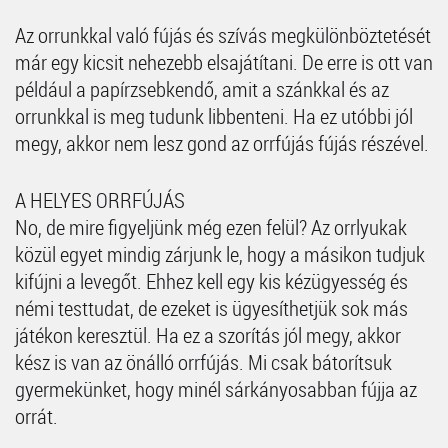
Az orrunkkal való fújás és szívás megkülönböztetését
már egy kicsit nehezebb elsajátítani. De erre is ott van
például a papírzsebkendő, amit a szánkkal és az
orrunkkal is meg tudunk libbenteni. Ha ez utóbbi jól
megy, akkor nem lesz gond az orrfújás fújás részével.
A HELYES ORRFÚJÁS
No, de mire figyeljünk még ezen felül? Az orrlyukak
közül egyet mindig zárjunk le, hogy a másikon tudjuk
kifújni a levegőt. Ehhez kell egy kis kézügyesség és
némi testtudat, de ezeket is ügyesíthetjük sok más
játékon keresztül. Ha ez a szorítás jól megy, akkor
kész is van az önálló orrfújás. Mi csak bátorítsuk
gyermekünket, hogy minél sárkányosabban fújja az
orrát.