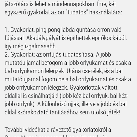
játszótárs is lehet a mindennapokban. Íme, két
egyszerű gyakorlat az orr “tudatos” használatára:
1. Gyakorlat: ping-pong labda gurítása orron való
fújással. Akadálypályát is építhettek építőkockából,
így még izgalmasabb.
2. Gyakorlat: az orrfújás tudatosítása. A jobb
mutatóujjamal befogom a jobb orlyukamat és csak a
bal orrlyukamon lélegzek. Utána cserélek, és a bal
mutatóujjamal fogom be a bal orrlyukamat és csak a
jobb orrlyukamon lélegzek. Gyakorlottak váltott
oldallal is csinálhatják! (jobb kéz-bal orrlyuk, bal kéz-
jobb orrlyuk). A különböző ujjak, illetve a jobb és bal
oldal szórakoztató tanításához sem utolsó játék!
További videókat a rávezető gyakorlatokról a