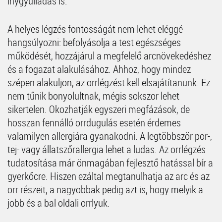
ínygyulladás is.
A helyes légzés fontosságát nem lehet eléggé
hangsúlyozni: befolyásolja a test egészséges
működését, hozzájárul a megfelelő arcnövekedéshez
és a fogazat alakulásához. Ahhoz, hogy mindez
szépen alakuljon, az orrlégzést kell elsajátítanunk. Ez
nem tűnik bonyolultnak, mégis sokszor lehet
sikertelen. Okozhatják egyszeri megfázások, de
hosszan fennálló orrdugulás esetén érdemes
valamilyen allergiára gyanakodni. A legtöbbször por-,
tej- vagy állatszőrallergia lehet a ludas. Az orrlégzés
tudatosítása már önmagában fejlesztő hatással bír a
gyerkőcre. Hiszen ezáltal megtanulhatja az arc és az
orr részeit, a nagyobbak pedig azt is, hogy melyik a
jobb és a bal oldali orrlyuk.