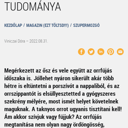
TUDOMÁNYA
KEZDŐLAP
MAGAZIN (EZT TÖLTSD!!!)
SZUPERMOZGÓ
Viniczai Dóra – 2022.08.31.
Megérkezett az ősz és vele együtt az orrfújás
időszaka is. Jóllehet nyáron sikerült akár több
hétre is eltüntetni a porszívót a nappaliból, és az
orrszippantót is elsüllyesztetted a gyógyszeres
szekrény mélyére, most ismét helyet követelnek
maguknak. A taknyos orrot ugyanis tisztítani kell!
Ám akkor szívjuk vagy fújjuk? Az orrfújás
megtanítása nem olyan nagy ördöngösség,