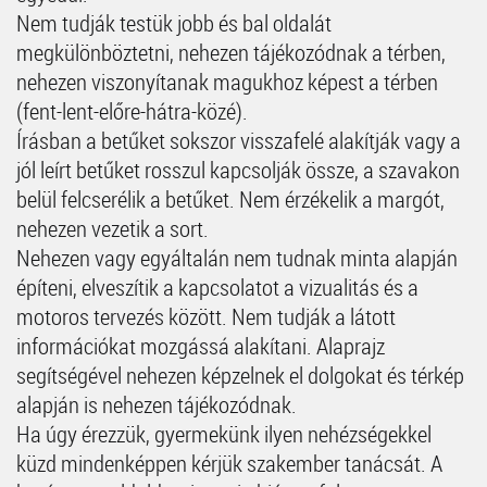
Nem tudják testük jobb és bal oldalát
megkülönböztetni, nehezen tájékozódnak a térben,
nehezen viszonyítanak magukhoz képest a térben
(fent-lent-előre-hátra-közé).
Írásban a betűket sokszor visszafelé alakítják vagy a
jól leírt betűket rosszul kapcsolják össze, a szavakon
belül felcserélik a betűket. Nem érzékelik a margót,
nehezen vezetik a sort.
Nehezen vagy egyáltalán nem tudnak minta alapján
építeni, elveszítik a kapcsolatot a vizualitás és a
motoros tervezés között. Nem tudják a látott
információkat mozgássá alakítani. Alaprajz
segítségével nehezen képzelnek el dolgokat és térkép
alapján is nehezen tájékozódnak.
Ha úgy érezzük, gyermekünk ilyen nehézségekkel
küzd mindenképpen kérjük szakember tanácsát. A