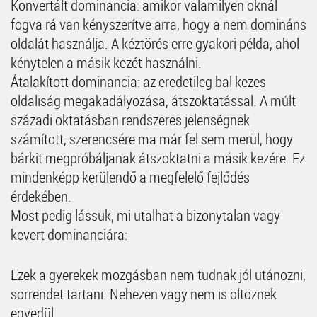
Konvertált dominancia: amikor valamilyen oknál
fogva rá van kényszerítve arra, hogy a nem domináns
oldalát használja. A kéztörés erre gyakori példa, ahol
kénytelen a másik kezét használni.
Átalakított dominancia: az eredetileg bal kezes
oldaliság megakadályozása, átszoktatással. A múlt
századi oktatásban rendszeres jelenségnek
számított, szerencsére ma már fel sem merül, hogy
bárkit megpróbáljanak átszoktatni a másik kezére. Ez
mindenképp kerülendő a megfelelő fejlődés
érdekében.
Most pedig lássuk, mi utalhat a bizonytalan vagy
kevert dominanciára:
Ezek a gyerekek mozgásban nem tudnak jól utánozni,
sorrendet tartani. Nehezen vagy nem is öltöznek
egyedül.