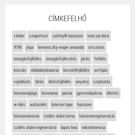
CÍMKEFELHŐ
címke
szupertest
szétnyílt hasizom
viniczai dóra
RTM
jóga
kemenczky-majer amanda
orrszívás
mozgásfejlődés
mozgásfejlesztés
járás
felülés
kúszás
oldaldominancia
beszédfejlődés
orrfújás
repülőzés
látás
látásfejlődés
anyatej
szoptatás
kismamajóga
kismama
párna
gyermekpárna
ültetés
w-ülés
autósülés
kinesio tape
hasizom
kismamatorna
szülés utáni torna
hasizomregeneráció
szülés utáni regeneráció
lapos has
inkontinencia