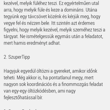
kezével, melyik füléhez teszi. Ez egyértelműen utal
arra, hogy melyik füle és keze a domináns. Utána
tegyünk egy távcsövet közénk és kérjük meg, hogy
vegye fel és nézzen bele. Itt szintén azt érdemes
figyelni, hogy melyik kezével, melyik szeméhez teszi a
tárgyat. Ne ismételgessük egymás után a feladatot,
mert hamis eredményt adhat.
2. SzuperTipp
Hagyjuk egyedül öltözni a gyereket, amikor időnk
teheti. Még akkor is, ha pontatlanul megy, mert
nagyon sok koordinációs és a finommozgás feladat
van egy-egy öltözködésben, ami nagy
fejlesztőhatással bír.