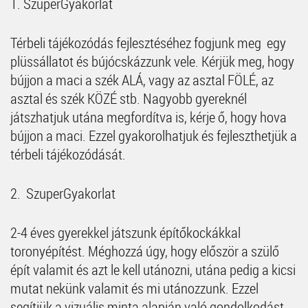
1. SzuperGyakorlat
Térbeli tájékozódás fejlesztéséhez fogjunk meg egy
plüssállatot és bújócskázzunk vele. Kérjük meg, hogy
bújjon a maci a szék ALÁ, vagy az asztal FÖLÉ, az
asztal és szék KÖZÉ stb. Nagyobb gyereknél
játszhatjuk utána megfordítva is, kérje ő, hogy hova
bújjon a maci. Ezzel gyakorolhatjuk és fejleszthetjük a
térbeli tájékozódását.
2. SzuperGyakorlat
2-4 éves gyerekkel játszunk építőkockákkal
toronyépítést. Méghozzá úgy, hogy először a szülő
épít valamit és azt le kell utánozni, utána pedig a kicsi
mutat nekünk valamit és mi utánozzunk. Ezzel
segítjük a vizuális minta alapján való gondolkodást