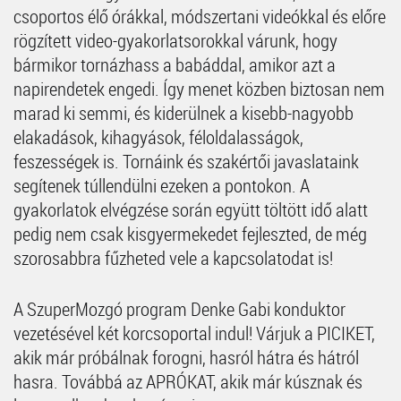
csoportos élő órákkal, módszertani videókkal és előre
rögzített video-gyakorlatsorokkal várunk, hogy
bármikor tornázhass a babáddal, amikor azt a
napirendetek engedi. Így menet közben biztosan nem
marad ki semmi, és kiderülnek a kisebb-nagyobb
elakadások, kihagyások, féloldalasságok,
feszességek is. Tornáink és szakértői javaslataink
segítenek túllendülni ezeken a pontokon. A
gyakorlatok elvégzése során együtt töltött idő alatt
pedig nem csak kisgyermekedet fejleszted, de még
szorosabbra fűzheted vele a kapcsolatodat is!
A SzuperMozgó program Denke Gabi konduktor
vezetésével két korcsoportal indul! Várjuk a PICIKET,
akik már próbálnak forogni, hasról hátra és hátról
hasra. Továbbá az APRÓKAT, akik már kúsznak és