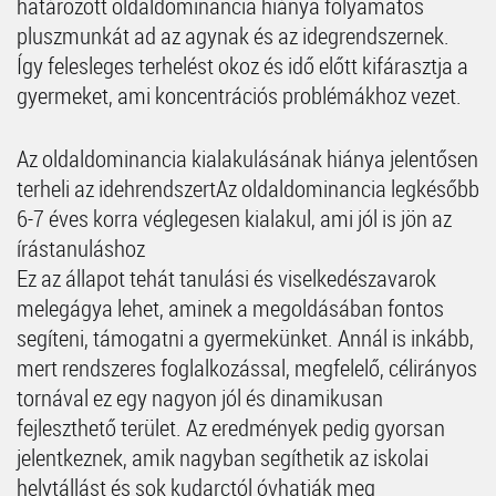
határozott oldaldominancia hiánya folyamatos
pluszmunkát ad az agynak és az idegrendszernek.
Így felesleges terhelést okoz és idő előtt kifárasztja a
gyermeket, ami koncentrációs problémákhoz vezet.
Az oldaldominancia kialakulásának hiánya jelentősen
terheli az idehrendszertAz oldaldominancia legkésőbb
6-7 éves korra véglegesen kialakul, ami jól is jön az
írástanuláshoz
Ez az állapot tehát tanulási és viselkedészavarok
melegágya lehet, aminek a megoldásában fontos
segíteni, támogatni a gyermekünket. Annál is inkább,
mert rendszeres foglalkozással, megfelelő, célirányos
tornával ez egy nagyon jól és dinamikusan
fejleszthető terület. Az eredmények pedig gyorsan
jelentkeznek, amik nagyban segíthetik az iskolai
helytállást és sok kudarctól óvhatják meg