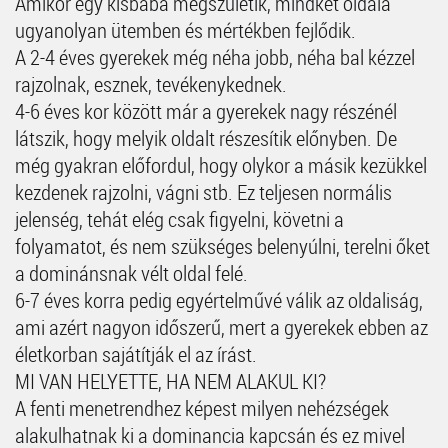
Amikor egy kisbaba megszületik, mindkét oldala
ugyanolyan ütemben és mértékben fejlődik.
A 2-4 éves gyerekek még néha jobb, néha bal kézzel
rajzolnak, esznek, tevékenykednek.
4-6 éves kor között már a gyerekek nagy részénél
látszik, hogy melyik oldalt részesítik előnyben. De
még gyakran előfordul, hogy olykor a másik kezükkel
kezdenek rajzolni, vágni stb. Ez teljesen normális
jelenség, tehát elég csak figyelni, követni a
folyamatot, és nem szükséges belenyúlni, terelni őket
a dominánsnak vélt oldal felé.
6-7 éves korra pedig egyértelművé válik az oldaliság,
ami azért nagyon időszerű, mert a gyerekek ebben az
életkorban sajátítják el az írást.
MI VAN HELYETTE, HA NEM ALAKUL KI?
A fenti menetrendhez képest milyen nehézségek
alakulhatnak ki a dominancia kapcsán és ez mivel