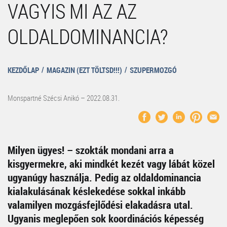
VAGYIS MI AZ AZ
OLDALDOMINANCIA?
KEZDŐLAP
MAGAZIN (EZT TÖLTSD!!!)
SZUPERMOZGÓ
Monspartné Szécsi Anikó – 2022.08.31.
Milyen ügyes! – szokták mondani arra a
kisgyermekre, aki mindkét kezét vagy lábát közel
ugyanúgy használja. Pedig az oldaldominancia
kialakulásának késlekedése sokkal inkább
valamilyen mozgásfejlődési elakadásra utal.
Ugyanis meglepően sok koordinációs képesség