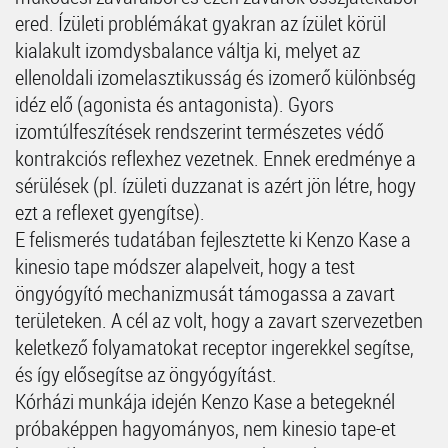
ered. Ízületi problémákat gyakran az ízület körül
kialakult izomdysbalance váltja ki, melyet az
ellenoldali izomelasztikusság és izomerő különbség
idéz elő (agonista és antagonista). Gyors
izomtúlfeszítések rendszerint természetes védő
kontrakciós reflexhez vezetnek. Ennek eredménye a
sérülések (pl. ízületi duzzanat is azért jön létre, hogy
ezt a reflexet gyengítse).
E felismerés tudatában fejlesztette ki Kenzo Kase a
kinesio tape módszer alapelveit, hogy a test
öngyógyító mechanizmusát támogassa a zavart
területeken. A cél az volt, hogy a zavart szervezetben
keletkező folyamatokat receptor ingerekkel segítse,
és így elősegítse az öngyógyítást.
Kórházi munkája idején Kenzo Kase a betegeknél
próbaképpen hagyományos, nem kinesio tape-et