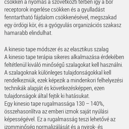
csökken a nyomás a szövetközti térben így a bőr
receptorok ingerlése csökken és a gyulladást
fenntartható fájdalom csökkenésével, megszakad
egy ördögi kör, és a gyógyulás organizációs szakasz
hamarabb elindulhat.
A kinesio tape módszer és az elasztikus szalag
A kinesio tape terápia sikeres alkalmazása érdekében
feltétlenül kiváló minőségű szalagokat kell használni.
A szalagoknak különleges tulajdonságokkal kell
rendelkezniük, ezek képezik a mindenkori felhelyezési
technikák alapját és következésképpen, ezen
tulajdonságok által fejtik ki hatásukat.
Egy kinesio tape rugalmassága 130 – 140%,
összehasonlítva az emberi izmok saját nyúlási
képességével. Ez a rugalmasság teszi lehetővé az
izomminőség normalizálását és a nyirok- és