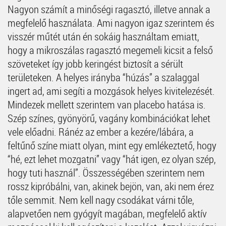
Nagyon számít a minőségi ragasztó, illetve annak a
megfelelő használata. Ami nagyon igaz szerintem és
visszér műtét után én sokáig használtam emiatt,
hogy a mikroszálas ragasztó megemeli kicsit a felső
szöveteket így jobb keringést biztosít a sérült
területeken. A helyes irányba “húzás” a szalaggal
ingert ad, ami segíti a mozgások helyes kivitelezését.
Mindezek mellett szerintem van placebo hatása is.
Szép színes, gyönyörű, vagány kombinációkat lehet
vele előadni. Ránéz az ember a kezére/lábára, a
feltűnő színe miatt olyan, mint egy emlékeztető, hogy
“hé, ezt lehet mozgatni” vagy “hát igen, ez olyan szép,
hogy tuti használ”. Összességében szerintem nem
rossz kipróbálni, van, akinek bejön, van, aki nem érez
tőle semmit. Nem kell nagy csodákat várni tőle,
alapvetően nem gyógyít magában, megfelelő aktív