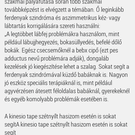
szakmai pályafutása során több szakmai
továbbképzést is elvégzett a témában. Ő leginkább
ferdenyak szindróma és aszimmetrikus kéz- vagy
lábtartás korrigálására szereti használni:
„A legtöbbet lábfej problémákra használom, mint
például lábujjhegyezés, bokasüllyedés, befelé dőlő
bokák. Egész csecsemőknél a bebx cipő (ezt pes
adductus nevű problémára adják), dongaláb
kezelések jó kiegészítése lehet a szalag. Sokat segít a
ferdenyak szindrómával küzdő babáknak is. Nagyon
jó eszköz speciális terápiáknál is, mint például
agyvérzésen átesett féloldalas babáknál, gyerekeknél
és egyéb komolyabb problémák esetében is.
A kinesio tape szétnyílt hasizom esetén is sokat
segítA kinesio tape szétnyílt hasizom esetén is sokat
segít