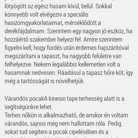
lötyögött az egész hasam kívül, belül. Sokkal
könnyebb volt elvégezni a speciális
hasizomgyakorlataimat, mérséklődött a
derékfájdalmam. Szerintem egy nagyon jó eszköz, ha
hozzáértő szakember helyezi fel. Amire szerintem
figyelni kell, hogy fürdés után érdemes hajszárítóval
megszárítani a tapaszt, ha nagyobb felületre van
felhelyezve. Nekem legalábbis kellemetlen volt a
hasamnak nedvesen. Ráadásul a tapasz hőre köt, így
még a tartósságát is növelhetjük.
Várandós pocakA kinesio tape terhesség alatt is a
segítségünkre lehet.
Terhes nőkön is alkalmazható, de amikor én voltam
várandós, sajnos még nem hallottam róla. Pedig
sokat tud segíteni a pocak cipelésében és a