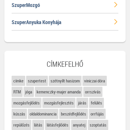
SzuperMozgó
SzuperAnyuka Konyhája
CÍMKEFELHŐ
címke
szupertest
szétnyílt hasizom
viniczai dóra
RTM
jóga
kemenczky-majer amanda
orrszívás
mozgásfejlődés
mozgásfejlesztés
járás
felülés
kúszás
oldaldominancia
beszédfejlődés
orrfújás
repülőzés
látás
látásfejlődés
anyatej
szoptatás