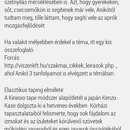
szétnyílás mérséklésében is. Azt, hogy gyerekeken,
sőt, csecsemőkön is segítenek már vele, Anikótól
tudtam meg, tőle láttam, hogy segíti vele az aprók
mozgásfejlődését.
Ha valakit mélyebben érdekel a téma, itt egy kis
összefoglaló:
Forrás:
http://viszenkft.hu/szakmai_cikkek_leirasok.php ,
ahol Anikó 3 tanfolyamot is elvégzett a témában.
Elasztikus taping elmélete
A Kinesio tape módszer alapötletét a japán Kenzo
Kase dolgozta ki a hetvenes években. Kórházi
tapasztalataiból felismerte, hogy sok fájdalom az
izmokat és az ízületeket körülvevő szövetek
működési zavaraiból és ezen zavarok összjátékából