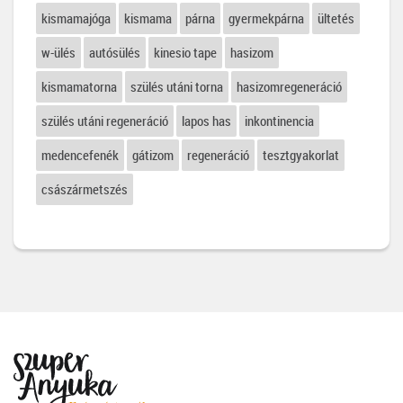
kismamajóga
kismama
párna
gyermekpárna
ültetés
w-ülés
autósülés
kinesio tape
hasizom
kismamatorna
szülés utáni torna
hasizomregeneráció
szülés utáni regeneráció
lapos has
inkontinencia
medencefenék
gátizom
regeneráció
tesztgyakorlat
császármetszés