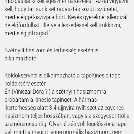
mozgással ki kell egészíteni a kezelést. Azzal vigyázni
kell, hogy tartsunk két ragasztás között szünetet,
mert eléggé kiszívja a bőrt. Kevés gyereknél allergizál,
de előfordulhat. Illetve a leszedéssel kell trükközni,
mert elég jól ragad.”
Szétnyílt hasizom és terhesség esetén is
alkalmazható
Köldöksérvnél is alkalmazható a tapeKinesio tape
köldöksérv esetén
Én (Viniczai Dóra ? ) a szétnyílt hasizmomra
próbáltam a kinesio tapinget. A hármas-
ikerterhesség alatt 3-4 ujjnyira nyílt szét az egyenes
hasizmom teljes hosszában, vagyis a szegycsonttól a
szeméremcsontig. Olyan érzés volt legelőször a tape-
pel, mintha megint lenne normális hasizmom, nem