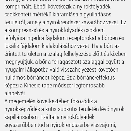
komprimált. Ebből következik a nyirokfolyadék
csökkentett mértékű kiáramlása a gyulladásos
területről, amely a nyirokrendszer zavarához vezet. Ez
a kompresszió és a nyirokfolyadék csökkent
lefolyása ingerli a fájdalom-receptorokat a bőrben és
lokális fájdalom kialakulásához vezet. Ha a bőrt az
érintett területen a szalag felhelyezése előtt és közben
megnyújtjuk, a bőr a felragasztott szalaggal együtt a
nyugalmi állapotba való visszahelyezést követően
hullámos bőrráncot képez. Ez a bőrránc-effektus
képezi a Kinesio tape módszer legfontosabb
alapelvét.
A megemelés következtében fokozódik a
nyirokképződés a kutis-subkutis területén lévő nyirok-
kapillárisaiban. Ezáltal a nyirokfolyadék
egyszerűbben tud a nyirokrendszerbe visszajutni,