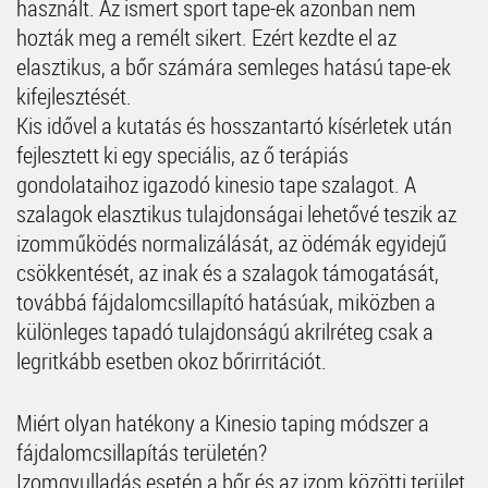
használt. Az ismert sport tape-ek azonban nem
hozták meg a remélt sikert. Ezért kezdte el az
elasztikus, a bőr számára semleges hatású tape-ek
kifejlesztését.
Kis idővel a kutatás és hosszantartó kísérletek után
fejlesztett ki egy speciális, az ő terápiás
gondolataihoz igazodó kinesio tape szalagot. A
szalagok elasztikus tulajdonságai lehetővé teszik az
izomműködés normalizálását, az ödémák egyidejű
csökkentését, az inak és a szalagok támogatását,
továbbá fájdalomcsillapító hatásúak, miközben a
különleges tapadó tulajdonságú akrilréteg csak a
legritkább esetben okoz bőrirritációt.
Miért olyan hatékony a Kinesio taping módszer a
fájdalomcsillapítás területén?
Izomgyulladás esetén a bőr és az izom közötti terület