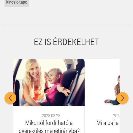
kinesio tape
EZ IS ÉRDEKELHET
2023.03.28.
2023.03.28.
Mikortól fordítható a
Mi a baj a W-ülé
gyerekülés menetirányba?