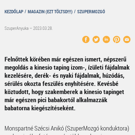
KEZDŐLAP
MAGAZIN (EZT TÖLTSD!!!)
SZUPERMOZGÓ
SzuperAnyuka – 2023.03.28.
Felnőttek körében már egészen ismert, népszerű
megoldás a kinesio taping izom-, ízületi fájdalmak
kezelésére, derék- és nyaki fájdalmak, húzódás,
sérülés okozta feszülés enyhítésére. Kevésbé
köztudott, hogy szakemberek a kinesio tapinget
már egészen pici babakortól alkalmazzák
babatorna kiegészítéseként.
Monspartné Szécsi Anikó (SzuperMozgó konduktora)