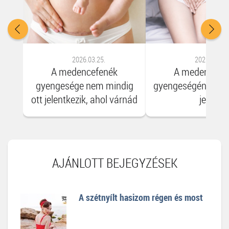
2026.03.25.
2026.03.24.
A medencefenék
A medencefe
gyengesége nem mindig
gyengeségének/pr
ott jelentkezik, ahol várnád
jelei
AJÁNLOTT BEJEGYZÉSEK
A szétnyílt hasizom régen és most