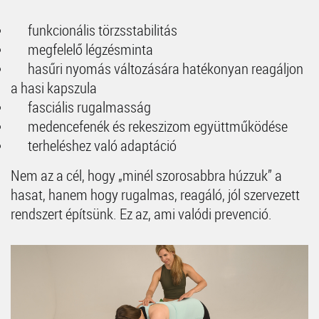
funkcionális törzsstabilitás
megfelelő légzésminta
hasűri nyomás változására hatékonyan reagáljon
a hasi kapszula
fasciális rugalmasság
medencefenék és rekeszizom együttműködése
terheléshez való adaptáció
Nem az a cél, hogy „minél szorosabbra húzzuk” a
hasat, hanem hogy rugalmas, reagáló, jól szervezett
rendszert építsünk. Ez az, ami valódi prevenció.