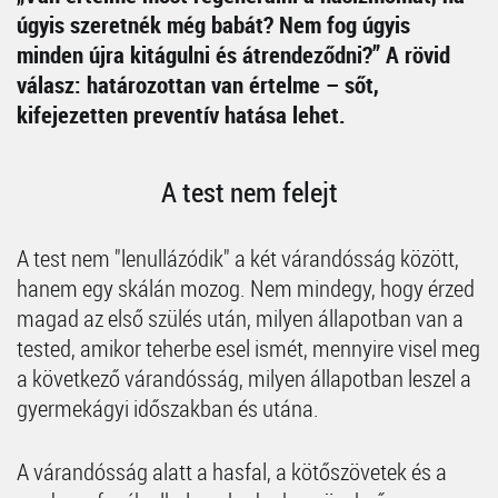
úgyis szeretnék még babát? Nem fog úgyis
minden újra kitágulni és átrendeződni?” A rövid
válasz: határozottan van értelme – sőt,
kifejezetten preventív hatása lehet.
A test nem felejt
A test nem "lenullázódik" a két várandósság között,
hanem egy skálán mozog. Nem mindegy, hogy érzed
magad az első szülés után, milyen állapotban van a
tested, amikor teherbe esel ismét, mennyire visel meg
a következő várandósság, milyen állapotban leszel a
gyermekágyi időszakban és utána.
A várandósság alatt a hasfal, a kötőszövetek és a