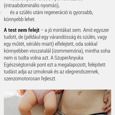
(intraabdominális nyomás),
és a szülés utáni regeneráció is gyorsabb,
könnyebb lehet.
A test nem felejt
– a jó mintákat sem. Amit egyszer
tudott, de (például egy várandósság és szülés, vagy
egy műtét, sérülés miatt) elfelejtett, oda sokkal
könnyebben visszatalál (izommemória), mintha soha
nem is tudta volna azt. A SzuperAnyuka
Egészségtornák pont ezt a megalapozott, felépített
tudást adja az izmoknak és az idegrendszernek,
szenzomotorosan fejleszt.