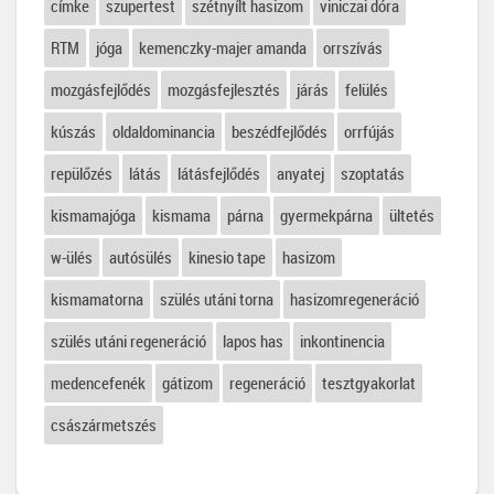
címke
szupertest
szétnyílt hasizom
viniczai dóra
RTM
jóga
kemenczky-majer amanda
orrszívás
mozgásfejlődés
mozgásfejlesztés
járás
felülés
kúszás
oldaldominancia
beszédfejlődés
orrfújás
repülőzés
látás
látásfejlődés
anyatej
szoptatás
kismamajóga
kismama
párna
gyermekpárna
ültetés
w-ülés
autósülés
kinesio tape
hasizom
kismamatorna
szülés utáni torna
hasizomregeneráció
szülés utáni regeneráció
lapos has
inkontinencia
medencefenék
gátizom
regeneráció
tesztgyakorlat
császármetszés