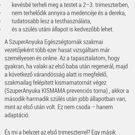
kevésbé terheli meg a testet a 2–3. trimeszterben,
nem terhelődik annyira a medencéje és a dereka,
tudatosabb lesz a testhasználata,
és a szülés utáni állapot is kedvezőbb lehet.
A SzuperAnyuka Egészségtornák szakmai
vezetőjeként több ezer hasat vizsgáltam már
személyesen és online. Az a tapasztalatom, hogy
gyakran, ha valaki az első baba után regenerál, majd
a következő várandósság alatt is megfelelő,
szakmailag felépített kismamatornát végez
(SzuperAnyuka KISMAMA prevenciós torna) , akkor a
második-harmadik szülés után jobb állapotban van,
mint az első után volt. Ez nem csoda – hanem
adaptáció.
És mi a helyzet az első trimeszterrel? Egy másik