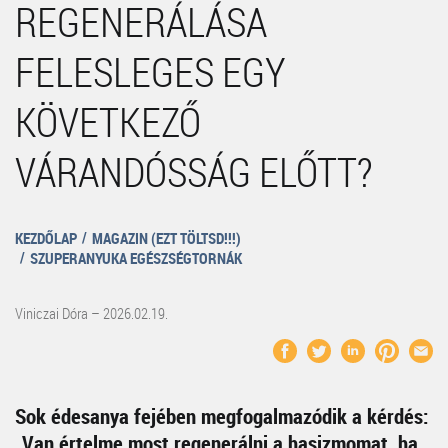
REGENERÁLÁSA
FELESLEGES EGY
KÖVETKEZŐ
VÁRANDÓSSÁG ELŐTT?
KEZDŐLAP
MAGAZIN (EZT TÖLTSD!!!)
SZUPERANYUKA EGÉSZSÉGTORNÁK
Viniczai Dóra – 2026.02.19.
Sok édesanya fejében megfogalmazódik a kérdés:
„Van értelme most regenerálni a hasizmomat, ha