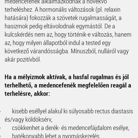
medencefenék alkalmazkodnak a növekvő
terheléshez. A hormonális változások (pl. relaxin
hatására) fokozzák a szövetek rugalmasságát, a
hasizmok pedig eltávolodnak egymástól. De a
kulcskérdés nem az, hogy történik-e változás, hanem
az, hogy milyen állapotból indul a tested egy
következő várandósságba. Mínuszból, nulláról vagy
akár pozitívból.
Ha a mélyizmok aktívak, a hasfal rugalmas és jól
terhelhető, a medencefenék megfelelően reagál a
terhelésre, akkor:
kisebb eséllyel alakul ki súlyosabb rectus diastasis
és/vagy köldöksérv,
csökkenhet a derék- és medencefájdalom esélye,
hatékonyabb lehet a nyomáskezelés