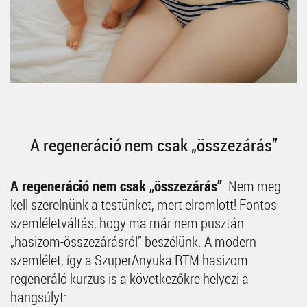
A regeneráció nem csak „összezárás”
A regeneráció nem csak „összezárás”
. Nem meg
kell szerelnünk a testünket, mert elromlott! Fontos
szemléletváltás, hogy ma már nem pusztán
„hasizom-összezárásról” beszélünk. A modern
szemlélet, így a SzuperAnyuka RTM hasizom
regeneráló kurzus is a következőkre helyezi a
hangsúlyt: