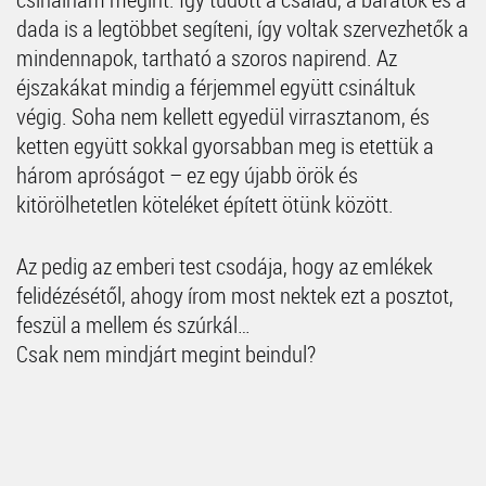
dada is a legtöbbet segíteni, így voltak szervezhetők a
mindennapok, tartható a szoros napirend. Az
éjszakákat mindig a férjemmel együtt csináltuk
végig. Soha nem kellett egyedül virrasztanom, és
ketten együtt sokkal gyorsabban meg is etettük a
három apróságot – ez egy újabb örök és
kitörölhetetlen köteléket épített ötünk között.
Az pedig az emberi test csodája, hogy az emlékek
felidézésétől, ahogy írom most nektek ezt a posztot,
feszül a mellem és szúrkál…
Csak nem mindjárt megint beindul?