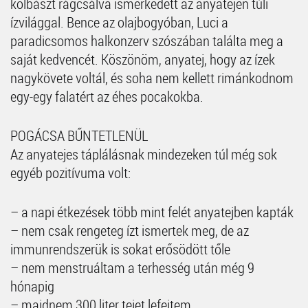
kolbászt rágcsálva ismerkedett az anyatejen túli
ízvilággal. Bence az olajbogyóban, Luci a
paradicsomos halkonzerv szószában találta meg a
saját kedvencét. Köszönöm, anyatej, hogy az ízek
nagykövete voltál, és soha nem kellett rimánkodnom
egy-egy falatért az éhes pocakokba.
POGÁCSA BŰNTETLENÜL
Az anyatejes táplálásnak mindezeken túl még sok
egyéb pozitívuma volt:
– a napi étkezések több mint felét anyatejben kapták
– nem csak rengeteg ízt ismertek meg, de az
immunrendszerük is sokat erősödött tőle
– nem menstruáltam a terhesség után még 9
hónapig
– majdnem 300 liter tejet lefejtem