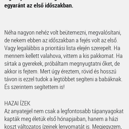
egyaránt az első időszakban.
Néha nagyon nehéz volt beütemezni, megvalósítani,
de nekem ebben az időszakban a fejés volt az első.
Vagy legalábbis a prioritási lista elején szerepelt. Ha
mennem kellett valahova, vittem a kis pakkomat. Ha
sírtak a gyerekek, próbáltam megnyugtatni őket, de
akkor is fejtem. Mert úgy éreztem, rövid és hosszú
távon is ezzel tudok a legtöbbet segíteni a babáknak.
És szerintem segítettem is!
HAZAI ÍZEK
Az anyatejjel nem csak a legfontosabb tápanyagokat
kapták meg életük első hónapjaiban, hanem a házi
koszt változatos ízeinek lenyomatát is. Megjegyzem,