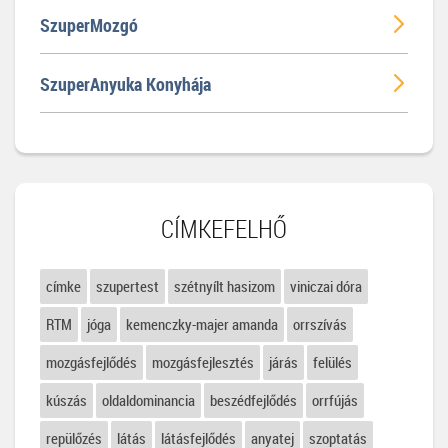
SzuperMozgó
SzuperAnyuka Konyhája
CÍMKEFELHŐ
címke
szupertest
szétnyílt hasizom
viniczai dóra
RTM
jóga
kemenczky-majer amanda
orrszívás
mozgásfejlődés
mozgásfejlesztés
járás
felülés
kúszás
oldaldominancia
beszédfejlődés
orrfújás
repülőzés
látás
látásfejlődés
anyatej
szoptatás