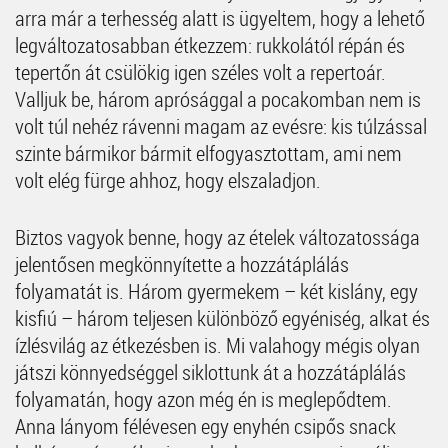
arra már a terhesség alatt is ügyeltem, hogy a lehető
legváltozatosabban étkezzem: rukkolától répán és
tepertőn át csülökig igen széles volt a repertoár.
Valljuk be, három aprósággal a pocakomban nem is
volt túl nehéz rávenni magam az evésre: kis túlzással
szinte bármikor bármit elfogyasztottam, ami nem
volt elég fürge ahhoz, hogy elszaladjon.
Biztos vagyok benne, hogy az ételek változatossága
jelentősen megkönnyítette a hozzátáplálás
folyamatát is. Három gyermekem – két kislány, egy
kisfiú – három teljesen különböző egyéniség, alkat és
ízlésvilág az étkezésben is. Mi valahogy mégis olyan
játszi könnyedséggel siklottunk át a hozzátáplálás
folyamatán, hogy azon még én is meglepődtem.
Anna lányom félévesen egy enyhén csipős snack