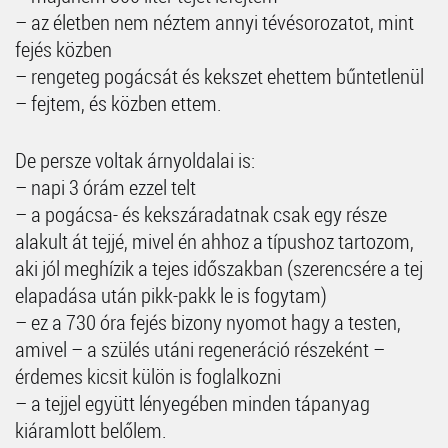
– az életben nem néztem annyi tévésorozatot, mint
fejés közben
– rengeteg pogácsát és kekszet ehettem bűntetlenül
– fejtem, és közben ettem.
De persze voltak árnyoldalai is:
– napi 3 órám ezzel telt
– a pogácsa- és kekszáradatnak csak egy része
alakult át tejjé, mivel én ahhoz a típushoz tartozom,
aki jól meghízik a tejes időszakban (szerencsére a tej
elapadása után pikk-pakk le is fogytam)
– ez a 730 óra fejés bizony nyomot hagy a testen,
amivel – a szülés utáni regeneráció részeként –
érdemes kicsit külön is foglalkozni
– a tejjel együtt lényegében minden tápanyag
kiáramlott belőlem.