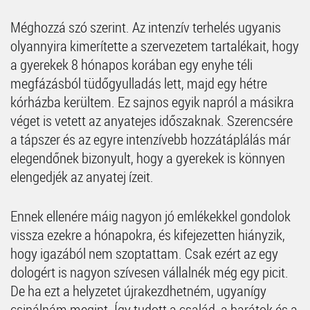
Méghozzá szó szerint. Az intenzív terhelés ugyanis
olyannyira kimerítette a szervezetem tartalékait, hogy
a gyerekek 8 hónapos korában egy enyhe téli
megfázásból tüdőgyulladás lett, majd egy hétre
kórházba kerültem. Ez sajnos egyik napról a másikra
véget is vetett az anyatejes időszaknak. Szerencsére
a tápszer és az egyre intenzívebb hozzátáplálás már
elegendőnek bizonyult, hogy a gyerekek is könnyen
elengedjék az anyatej ízeit.
Ennek ellenére máig nagyon jó emlékekkel gondolok
vissza ezekre a hónapokra, és kifejezetten hiányzik,
hogy igazából nem szoptattam. Csak ezért az egy
dologért is nagyon szívesen vállalnék még egy picit.
De ha ezt a helyzetet újrakezdhetném, ugyanígy
csinálnám megint. Így tudott a család, a barátok és a