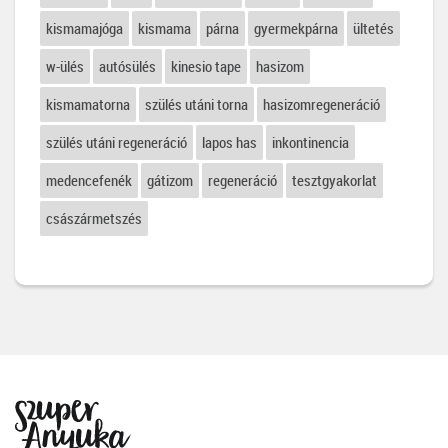
kismamajóga
kismama
párna
gyermekpárna
ültetés
w-ülés
autósülés
kinesio tape
hasizom
kismamatorna
szülés utáni torna
hasizomregeneráció
szülés utáni regeneráció
lapos has
inkontinencia
medencefenék
gátizom
regeneráció
tesztgyakorlat
császármetszés